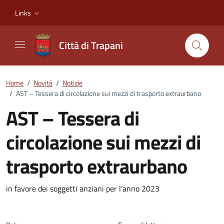
Vai ai contenuti
Vai al footer
Links
Città di Trapani
Home
/
Novità
/
Notizie
/
AST – Tessera di circolazione sui mezzi di trasporto extraurbano
AST – Tessera di
circolazione sui mezzi di
trasporto extraurbano
Dettagli della notizia
in favore dei soggetti anziani per l’anno 2023