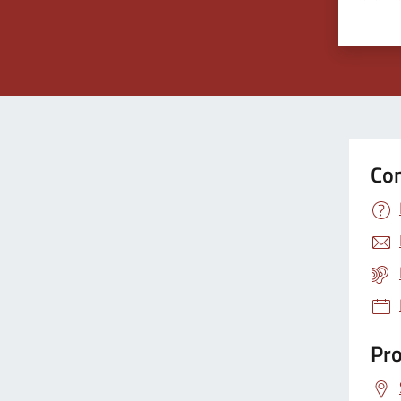
Valuta 
Val
Con
Pro