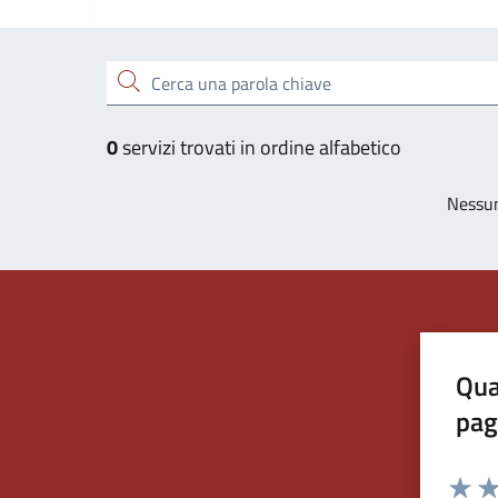
Esplora tutti i servizi
Cerca una parola chiave
0
servizi trovati in ordine alfabetico
Nessun
Qua
pag