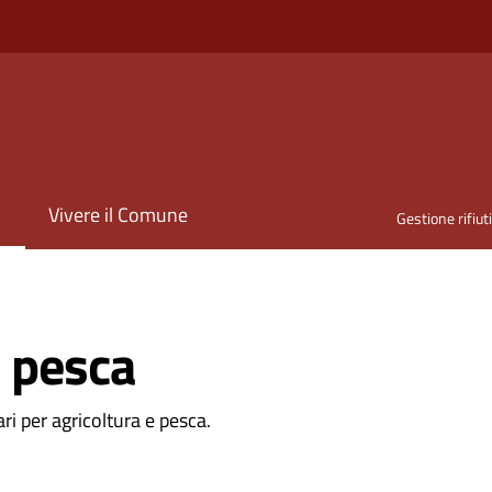
i
Vivere il Comune
Gestione rifiut
e pesca
ri per agricoltura e pesca.