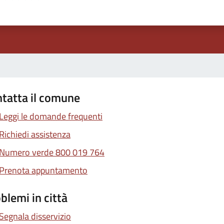
1 stelle su 5
uta 2 stelle su 5
Valuta 3 stelle su 5
Valuta 4 stelle su 5
Valuta 5 stelle su 5
tatta il comune
Leggi le domande frequenti
Richiedi assistenza
Numero verde 800 019 764
Prenota appuntamento
blemi in città
Segnala disservizio