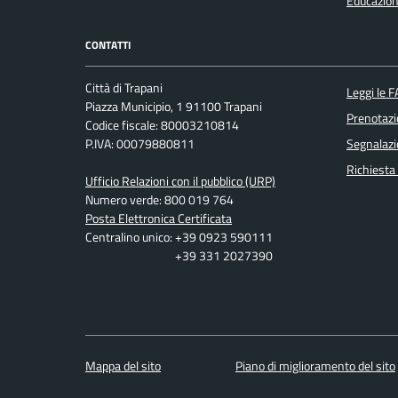
Educazion
CONTATTI
Città di Trapani
Leggi le 
Piazza Municipio, 1 91100 Trapani
Prenotaz
Codice fiscale: 80003210814
P.IVA: 00079880811
Segnalazi
Richiesta
Ufficio Relazioni con il pubblico (URP)
Numero verde: 800 019 764
Posta Elettronica Certificata
Centralino unico: +39 0923 590111
+39 331 2027390
Mappa del sito
Piano di miglioramento del sito