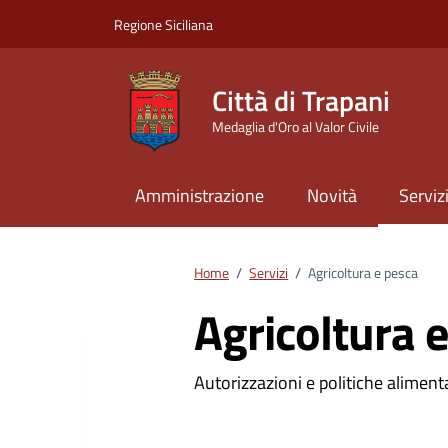
Vai ai contenuti
Vai al footer
Regione Siciliana
Città di Trapani
Medaglia d'Oro al Valor Civile
Amministrazione
Novità
Serviz
Home
/
Servizi
/
Agricoltura e pesca
Agricoltura 
Autorizzazioni e politiche alimenta