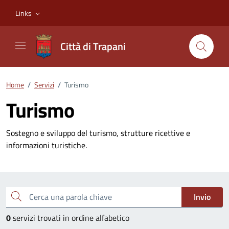
Vai ai contenuti
Vai al footer
Links
Città di Trapani
Home
/
Servizi
/
Turismo
Turismo
Sostegno e sviluppo del turismo, strutture ricettive e
informazioni turistiche.
Esplora tutti i servizi
Cerca una parola chiave
Invio
0
servizi trovati in ordine alfabetico