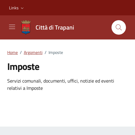
Vai ai contenuti
Vai al footer
Links
Città di Trapani
Home
/
Argomenti
/
Imposte
Imposte
Dettagli dell'argomento
Servizi comunali, documenti, uffici, notizie ed eventi
relativi a Imposte