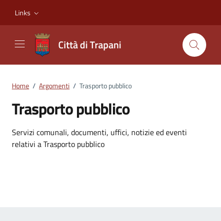
Vai ai contenuti
Vai al footer
Links
Città di Trapani
Home
/
Argomenti
/
Trasporto pubblico
Trasporto pubblico
Dettagli dell'argomento
Servizi comunali, documenti, uffici, notizie ed eventi
relativi a Trasporto pubblico