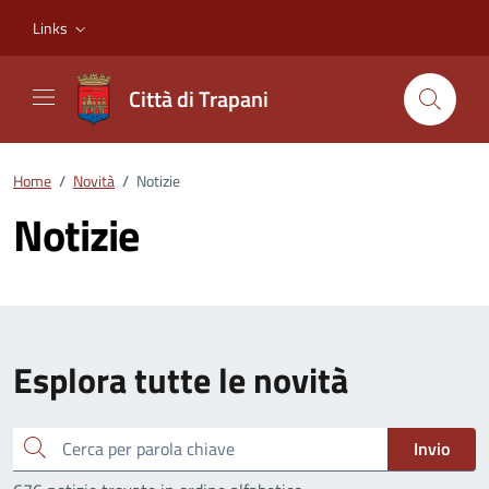
Vai ai contenuti
Vai al footer
Links
Città di Trapani
Home
/
Novità
/
Notizie
Notizie
Esplora tutte le novità
Cerca
Invio