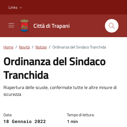
Vai ai contenuti
Vai al footer
Links
Città di Trapani
Home
/
Novità
/
Notizie
/
Ordinanza del Sindaco Tranchida
Ordinanza del Sindaco
Tranchida
Dettagli della notizia
Riapertura delle scuole, confermate tutte le altre misure di
sicurezza
Data:
Tempo di lettura:
1 min
18 Gennaio 2022