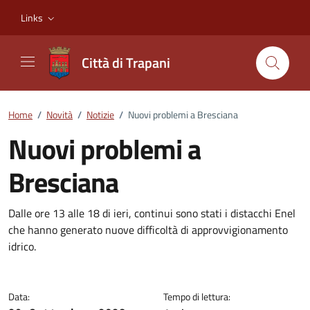
Vai ai contenuti
Vai al footer
Links
Città di Trapani
Home
/
Novità
/
Notizie
/
Nuovi problemi a Bresciana
Nuovi problemi a
Bresciana
Dettagli della notizia
Dalle ore 13 alle 18 di ieri, continui sono stati i distacchi Enel
che hanno generato nuove difficoltà di approvvigionamento
idrico.
Data:
Tempo di lettura: