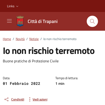
Vai ai contenuti
Vai al footer
Links
Città di Trapani
Home
/
Novità
/
Notizie
/
Io non rischio terremoto
Io non rischio terremoto
Dettagli della notizia
Buone pratiche di Protezione Civile
Data:
Tempo di lettura:
1 min
01 Febbraio 2022
Condividi
Vedi azioni