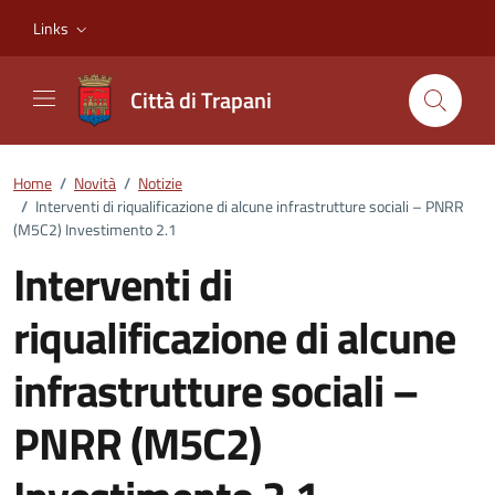
Vai ai contenuti
Vai al footer
Links
Città di Trapani
Home
/
Novità
/
Notizie
/
Interventi di riqualificazione di alcune infrastrutture sociali – PNRR
(M5C2) Investimento 2.1
Interventi di
riqualificazione di alcune
infrastrutture sociali –
PNRR (M5C2)