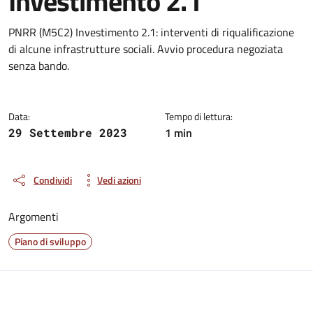
Investimento 2.1
Dettagli della notizia
PNRR (M5C2) Investimento 2.1: interventi di riqualificazione
di alcune infrastrutture sociali. Avvio procedura negoziata
senza bando.
Data:
Tempo di lettura:
1 min
29 Settembre 2023
Condividi
Vedi azioni
Argomenti
Piano di sviluppo