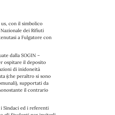
 us, con il simbolico
Nazionale dei Rifiuti
a tenutasi a Fulgatore con
duate dalla SOGIN –
r ospitare il deposito
zioni di inidoneità
ta (che peraltro si sono
omunali), supportati da
nonostante il contrario
, i Sindaci ed i referenti
gli Studenti per invitarli