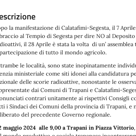
escrizione
po la manifestazione di Calatafimi-Segesta, il 7 Aprile
braccio al Tempio di Segesta per dire NO al Deposito 
dioattivi, il 28 Aprile è stata la volta di un’ assemble
 partecipazione di tutto il mondo agricolo.
trambe le località, sono state inopinatamente indivi
enzia ministeriale come siti idonei alla candidatura pe
zionale delle scorie radioattive, nonostante le osserva
ppresentate dai Comuni di Trapani e Calatafimi-Seges
onunciati contrari unitamente ai rispettivi Consigli c
tti i Sindaci dei Comuni della provincia di Trapani, e 
liberato del precedente Governo regionale.
 maggio 2024 alle 9,00 a Trapani in Piazza Vittorio
l mondo produttivo e sociale trapanese incontreranno 