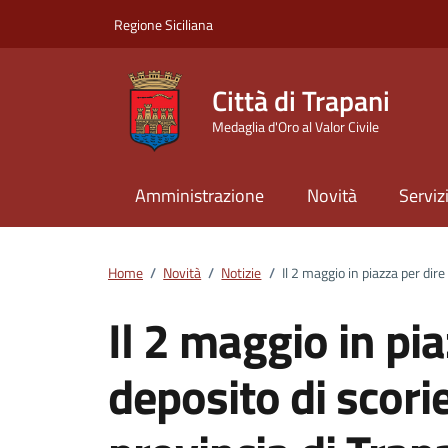
Vai ai contenuti
Vai al footer
Regione Siciliana
Città di Trapani
Medaglia d'Oro al Valor Civile
Amministrazione
Novità
Serviz
Home
/
Novità
/
Notizie
/
Il 2 maggio in piazza per dire
Il 2 maggio in pi
deposito di scorie