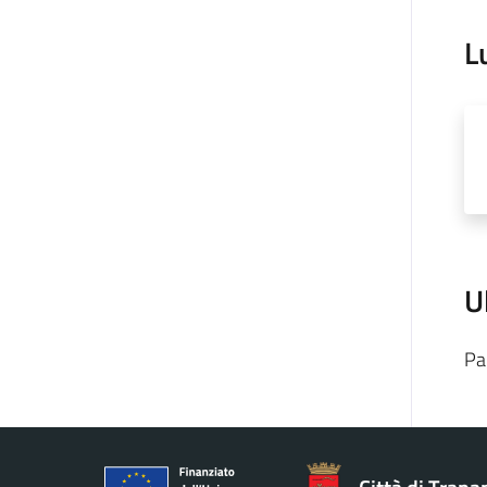
L
U
Pa