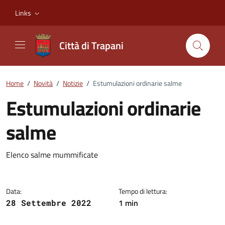
Vai ai contenuti
Vai al footer
Links
Città di Trapani
Home
/
Novità
/
Notizie
/
Estumulazioni ordinarie salme
Estumulazioni ordinarie
salme
Dettagli della notizia
Elenco salme mummificate
Data:
Tempo di lettura:
1 min
28 Settembre 2022