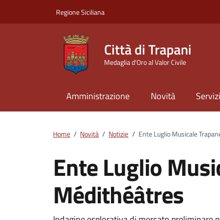
Vai ai contenuti
Vai al footer
Regione Siciliana
Città di Trapani
Medaglia d'Oro al Valor Civile
Amministrazione
Novità
Serviz
Home
/
Novità
/
Notizie
/
Ente Luglio Musicale Trapa
Ente Luglio Musi
Médithéâtres
Indagine esplorativa di mercato preliminare pe