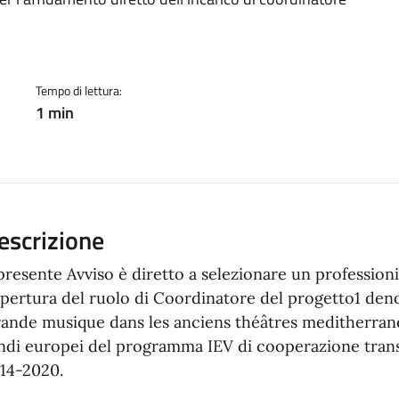
a
Tempo di lettura:
1 min
escrizione
 presente Avviso è diretto a selezionare un professioni
pertura del ruolo di Coordinatore del progetto1 de
ande musique dans les anciens théâtres meditherranée
ndi europei del programma IEV di cooperazione transf
14-2020.