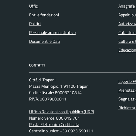
Uffici
Anagrafe e
Enti e fondazioni
Appalti pu
Politici
Autorizzaz
Personale amministrativo
Catasto e
Documenti e Dati
Cultura e
Educazion
CONTATTI
Città di Trapani
Leggi le 
Piazza Municipio, 1 91100 Trapani
Prenotaz
Codice fiscale: 80003210814
P.IVA: 00079880811
Segnalazi
Richiesta
Ufficio Relazioni con il pubblico (URP)
Numero verde: 800 019 764
Posta Elettronica Certificata
Centralino unico: +39 0923 590111