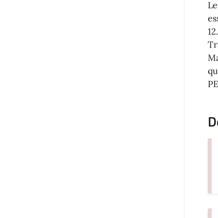
Le
es
12
Tr
Ma
qu
PE
D