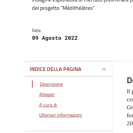
Dettagli della notizi
del progetto “Médithéâtres"
Data:
09 Agosto 2022
INDICE DELLA PAGINA
D
Descrizione
Il
Allegati
co
A cura di
Gr
Ulteriori informazioni
fo
20