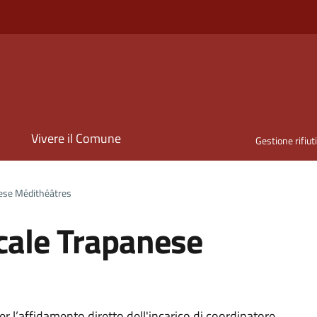
i
Vivere il Comune
Gestione rifiut
nese Médithéâtres
cale Trapanese
r l’affidamento diretto dell'incarico di coordinatore