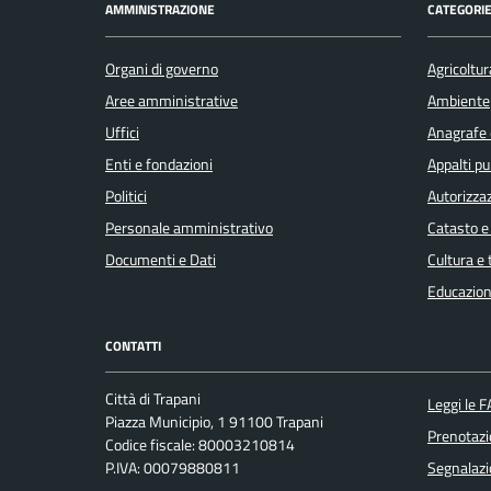
AMMINISTRAZIONE
CATEGORIE
Organi di governo
Agricoltur
Aree amministrative
Ambiente
Uffici
Anagrafe e
Enti e fondazioni
Appalti pu
Politici
Autorizzaz
Personale amministrativo
Catasto e
Documenti e Dati
Cultura e
Educazion
CONTATTI
Città di Trapani
Leggi le 
Piazza Municipio, 1 91100 Trapani
Prenotaz
Codice fiscale: 80003210814
P.IVA: 00079880811
Segnalazi