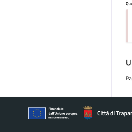
Que
U
Pa
Città di Trapa