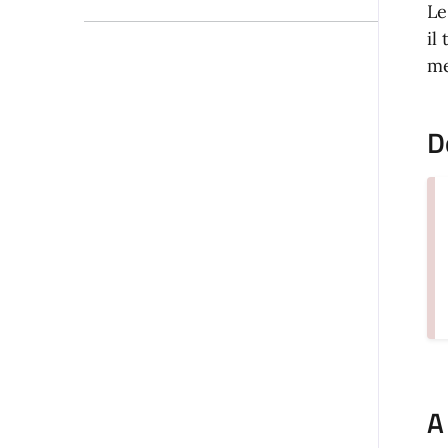
Le
il
me
D
A