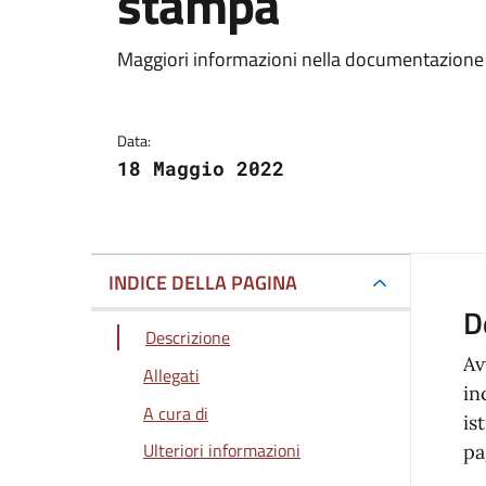
stampa
Dettagli della notizi
Maggiori informazioni nella documentazione 
Data:
18 Maggio 2022
INDICE DELLA PAGINA
D
Descrizione
Av
Allegati
in
A cura di
is
Ulteriori informazioni
pa