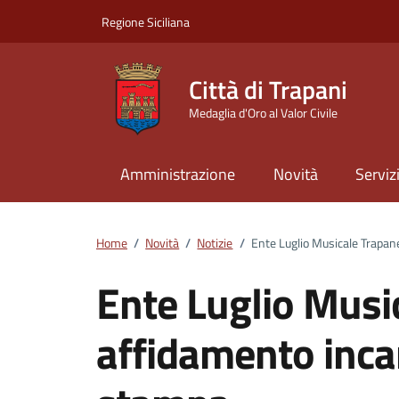
Vai ai contenuti
Vai al footer
Regione Siciliana
Città di Trapani
Medaglia d'Oro al Valor Civile
Amministrazione
Novità
Serviz
Home
/
Novità
/
Notizie
/
Ente Luglio Musicale Trapan
Ente Luglio Musi
affidamento incar