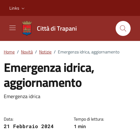
Vai ai contenuti
Vai al footer
Links
Città di Trapani
Home
/
Novità
/
Notizie
/
Emergenza idrica, aggiornamento
Emergenza idrica,
aggiornamento
Dettagli della notizia
Emergenza idrica
Data:
Tempo di lettura:
1 min
21 Febbraio 2024