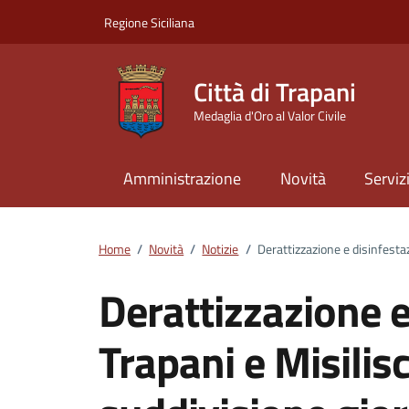
Vai ai contenuti
Vai al footer
Regione Siciliana
Città di Trapani
Medaglia d'Oro al Valor Civile
Amministrazione
Novità
Serviz
Home
/
Novità
/
Notizie
/
Derattizzazione e disinfestaz
Derattizzazione e
Trapani e Misilis