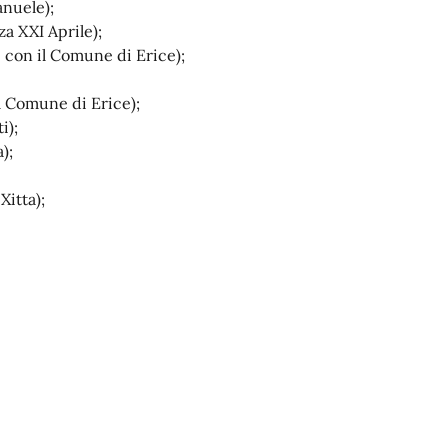
anuele);
a XXI Aprile);
 con il Comune di Erice);
l Comune di Erice);
i);
);
Xitta);