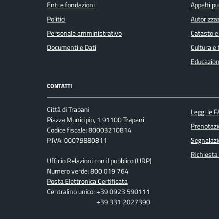
Enti e fondazioni
Appalti pu
Politici
Autorizzaz
Personale amministrativo
Catasto e
Documenti e Dati
Cultura e
Educazion
CONTATTI
Città di Trapani
Leggi le 
Piazza Municipio, 1 91100 Trapani
Prenotaz
Codice fiscale: 80003210814
P.IVA: 00079880811
Segnalazi
Richiesta
Ufficio Relazioni con il pubblico (URP)
Numero verde: 800 019 764
Posta Elettronica Certificata
Centralino unico: +39 0923 590111
+39 331 2027390