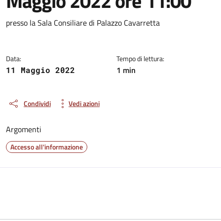
Maggio 2022 ore 11:00
Dettagli della notizia
presso la Sala Consiliare di Palazzo Cavarretta
Data:
Tempo di lettura:
1 min
11 Maggio 2022
Condividi
Vedi azioni
Argomenti
Accesso all'informazione