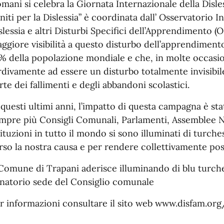
mani si celebra la Giornata Internazionale della Disl
niti per la Dislessia” è coordinata dall’ Osservatorio I
slessia e altri Disturbi Specifici dell’Apprendimento (
ggiore visibilità a questo disturbo dell’apprendiment
% della popolazione mondiale e che, in molte occasion
rdivamente ad essere un disturbo totalmente invisibil
rte dei fallimenti e degli abbandoni scolastici.
 questi ultimi anni, l’impatto di questa campagna è st
mpre più Consigli Comunali, Parlamenti, Assemblee Na
tituzioni in tutto il mondo si sono illuminati di turche
rso la nostra causa e per rendere collettivamente possi
 Comune di Trapani aderisce illuminando di blu turche
natorio sede del Consiglio comunale
r informazioni consultare il sito web www.disfam.or