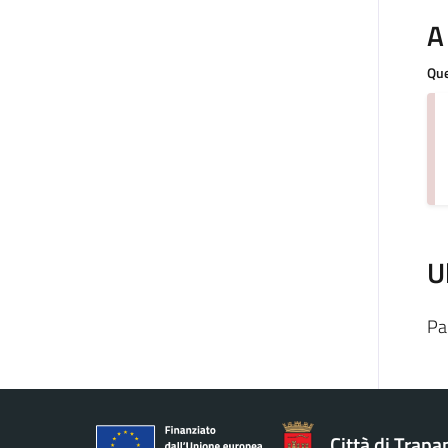
A
Que
U
Pa
Città di Trapa