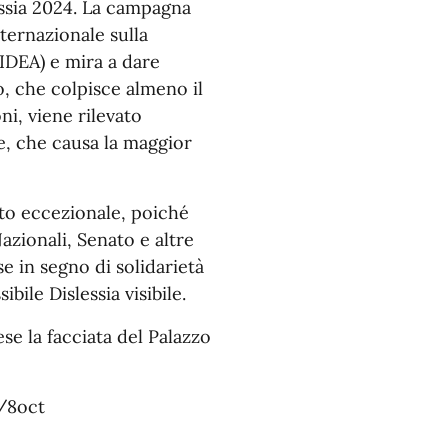
essia 2024. La campagna
nternazionale sulla
OIDEA) e mira a dare
o, che colpisce almeno il
i, viene rilevato
e, che causa la maggior
ato eccezionale, poiché
zionali, Senato e altre
se in segno di solidarietà
bile Dislessia visibile.
se la facciata del Palazzo
g/8oct