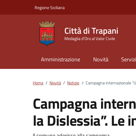
Vai ai contenuti
Vai al footer
Regione Siciliana
Città di Trapani
Medaglia d'Oro al Valor Civile
Amministrazione
Novità
Serviz
Home
/
Novità
/
Notizie
/
Campagna internazionale “Uni
Campagna interna
la Dislessia”. Le 
Il comune aderisce alla campagna