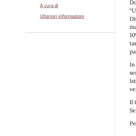
Do
A cura di
“U
Ulteriori informazioni
Di
ma
10
ta
pa
In
se
Is
ve
Il
Se
Pe