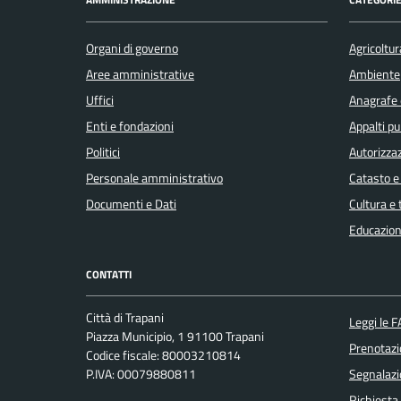
Organi di governo
Agricoltur
Aree amministrative
Ambiente
Uffici
Anagrafe e
Enti e fondazioni
Appalti pu
Politici
Autorizzaz
Personale amministrativo
Catasto e
Documenti e Dati
Cultura e
Educazion
CONTATTI
Città di Trapani
Leggi le 
Piazza Municipio, 1 91100 Trapani
Prenotaz
Codice fiscale: 80003210814
P.IVA: 00079880811
Segnalazi
Richiesta