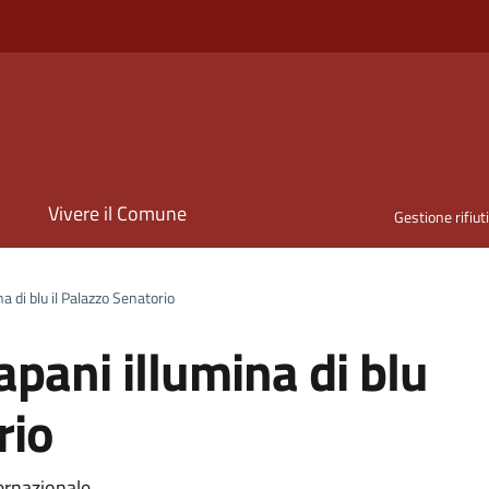
i
Vivere il Comune
Gestione rifiut
a di blu il Palazzo Senatorio
apani illumina di blu
rio
ternazionale