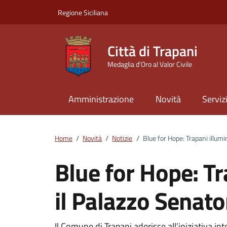
Vai ai contenuti
Vai al footer
Regione Siciliana
Città di Trapani
Medaglia d'Oro al Valor Civile
Amministrazione
Novità
Serviz
Home
/
Novità
/
Notizie
/
Blue for Hope: Trapani illumin
Blue for Hope: Tr
il Palazzo Senato
Il Comune di Trapani aderisce all’iniziativa in