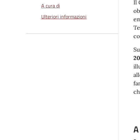
Il
A cura di
ob
Ulteriori informazioni
em
Te
co
Su
20
il
al
fa
ch
A