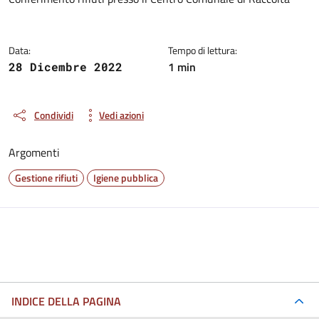
Dettagli della notizia
Data:
Tempo di lettura:
1 min
28 Dicembre 2022
Condividi
Vedi azioni
Argomenti
Gestione rifiuti
Igiene pubblica
INDICE DELLA PAGINA