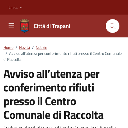
Vai ai contenuti
Vai al footer
Links
Città di Trapani
Home
/
Novità
/
Notizie
/
Avviso all’utenza per conferimento rifiuti presso il Centro Comunale
di Raccolta
Avviso all’utenza per
conferimento rifiuti
presso il Centro
Comunale di Raccolta
Conferimento rifiuti presso il Centro Comunale di Raccolta