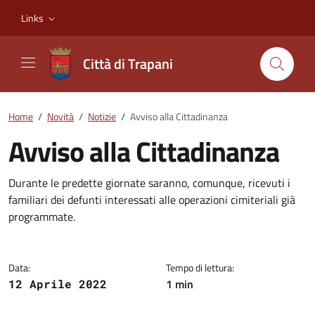
Vai ai contenuti
Vai al footer
Links
Città di Trapani
Home
/
Novità
/
Notizie
/
Avviso alla Cittadinanza
Avviso alla Cittadinanza
Dettagli della notizia
Durante le predette giornate saranno, comunque, ricevuti i
familiari dei defunti interessati alle operazioni cimiteriali già
programmate.
Data:
Tempo di lettura:
1 min
12 Aprile 2022