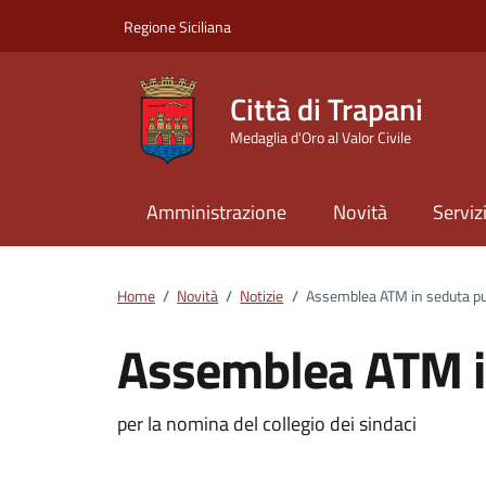
Vai ai contenuti
Vai al footer
Regione Siciliana
Città di Trapani
Medaglia d'Oro al Valor Civile
Amministrazione
Novità
Serviz
Home
/
Novità
/
Notizie
/
Assemblea ATM in seduta pu
Assemblea ATM i
Dettagli della notizi
per la nomina del collegio dei sindaci