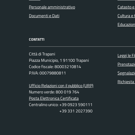
Personale amministrativo
Catasto e
Documenti e Dati
Cultura e
Educazion
CONTATTI
Città di Trapani
Leggi le 
Piazza Municipio, 1 91100 Trapani
Prenotaz
Codice fiscale: 80003210814
P.IVA: 00079880811
Segnalazi
Richiesta
Ufficio Relazioni con il pubblico (URP)
Numero verde: 800 019 764
Posta Elettronica Certificata
Centralino unico: +39 0923 590111
+39 331 2027390