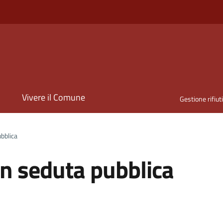
i
Vivere il Comune
Gestione rifiut
bblica
n seduta pubblica
a