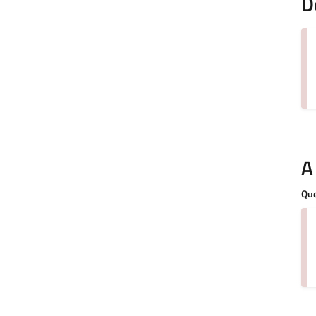
D
A
Que