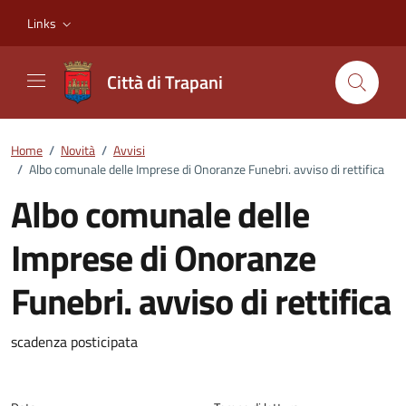
Vai ai contenuti
Vai al footer
Links
Città di Trapani
Home
/
Novità
/
Avvisi
/
Albo comunale delle Imprese di Onoranze Funebri. avviso di rettifica
Albo comunale delle
Imprese di Onoranze
Funebri. avviso di rettifica
Dettagli della notizia
scadenza posticipata