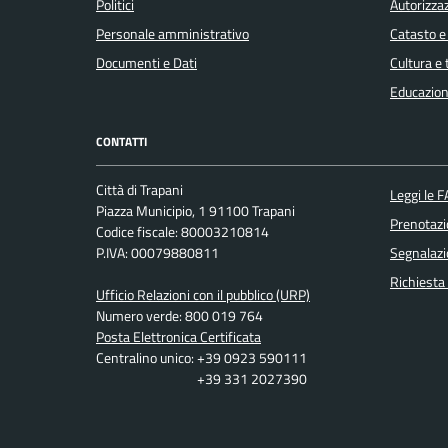
Politici
Autorizzaz
Personale amministrativo
Catasto e
Documenti e Dati
Cultura e
Educazion
CONTATTI
Città di Trapani
Leggi le 
Piazza Municipio, 1 91100 Trapani
Prenotaz
Codice fiscale: 80003210814
P.IVA: 00079880811
Segnalazi
Richiesta
Ufficio Relazioni con il pubblico (URP)
Numero verde: 800 019 764
Posta Elettronica Certificata
Centralino unico: +39 0923 590111
+39 331 2027390