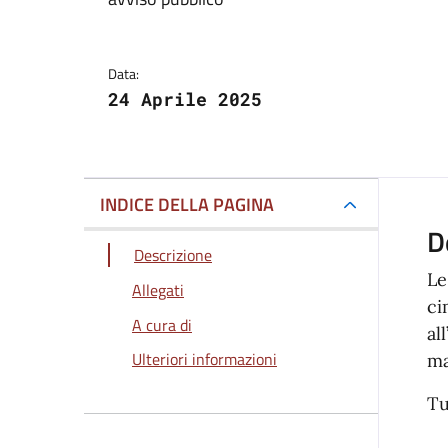
Dettagli della notizi
Data:
24 Aprile 2025
INDICE DELLA PAGINA
D
Descrizione
Le
Allegati
ci
A cura di
al
Ulteriori informazioni
ma
Tu