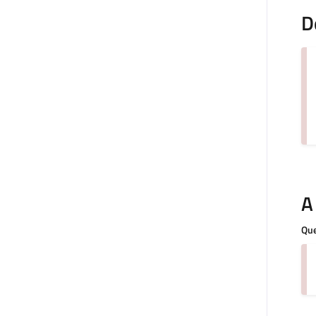
D
A
Que