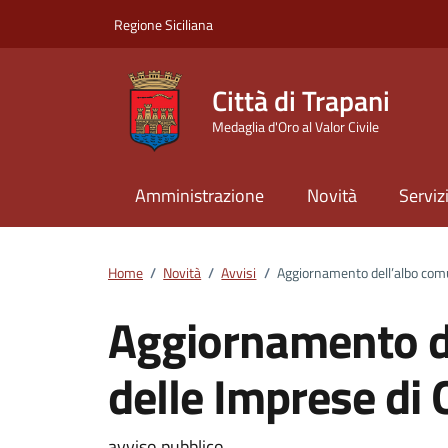
Vai ai contenuti
Vai al footer
Regione Siciliana
Città di Trapani
Medaglia d'Oro al Valor Civile
Amministrazione
Novità
Serviz
Home
/
Novità
/
Avvisi
/
Aggiornamento dell’albo comu
Aggiornamento d
delle Imprese di
avviso pubblico