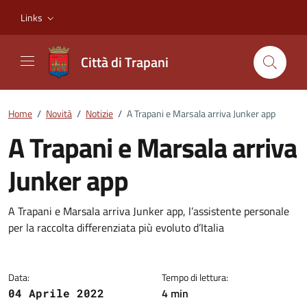
Vai ai contenuti
Vai al footer
Links
Città di Trapani
Home
/
Novità
/
Notizie
/
A Trapani e Marsala arriva Junker app
A Trapani e Marsala arriva
Junker app
Dettagli della notizia
A Trapani e Marsala arriva Junker app, l’assistente personale
per la raccolta differenziata più evoluto d’Italia
Data:
Tempo di lettura:
4 min
04 Aprile 2022