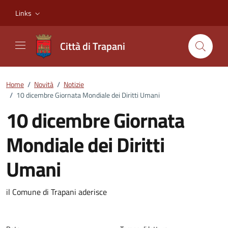
Vai ai contenuti
Vai al footer
Links
Città di Trapani
Home
/
Novità
/
Notizie
/
10 dicembre Giornata Mondiale dei Diritti Umani
10 dicembre Giornata
Mondiale dei Diritti
Umani
Dettagli della notizia
il Comune di Trapani aderisce