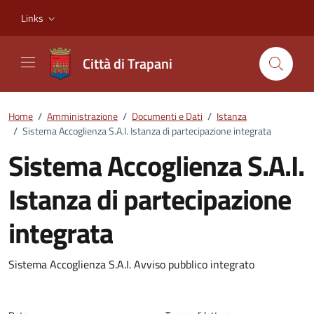
Vai ai contenuti
Vai al footer
Links
Città di Trapani
Home
/
Amministrazione
/
Documenti e Dati
/
Istanza
/
Sistema Accoglienza S.A.I. Istanza di partecipazione integrata
Sistema Accoglienza S.A.I.
Istanza di partecipazione
integrata
Dettagli del documento
Sistema Accoglienza S.A.I. Avviso pubblico integrato