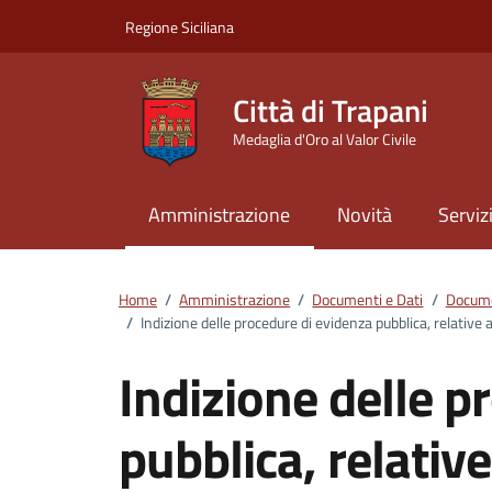
Vai ai contenuti
Vai al footer
Regione Siciliana
Città di Trapani
Medaglia d'Oro al Valor Civile
Amministrazione
Novità
Serviz
Home
/
Amministrazione
/
Documenti e Dati
/
Docume
/
Indizione delle procedure di evidenza pubblica, relative a
Indizione delle p
pubblica, relative