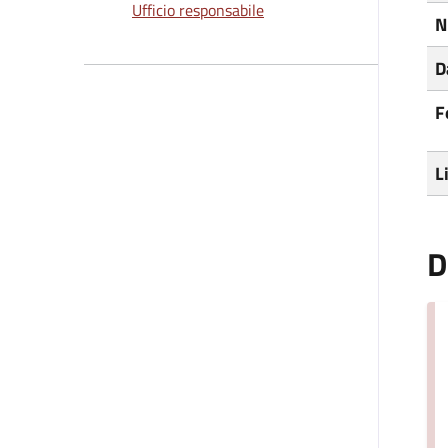
Ufficio responsabile
N
D
F
L
D