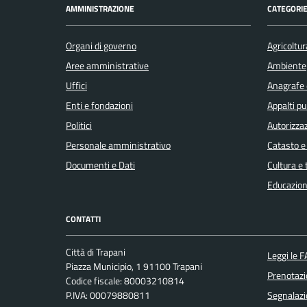
AMMINISTRAZIONE
CATEGORIE
Organi di governo
Agricoltur
Aree amministrative
Ambiente
Uffici
Anagrafe e
Enti e fondazioni
Appalti pu
Politici
Autorizzaz
Personale amministrativo
Catasto e
Documenti e Dati
Cultura e
Educazion
CONTATTI
Città di Trapani
Leggi le 
Piazza Municipio, 1 91100 Trapani
Prenotaz
Codice fiscale: 80003210814
P.IVA: 00079880811
Segnalazi