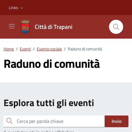
Vai ai contenuti
Vai al footer
Links
Città di Trapani
Home
/
Eventi
/
Evento sociale
/
Raduno di comunità
Raduno di comunità
Esplora tutti gli eventi
Cerca
Invio