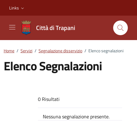
Vai ai contenuti
Vai al footer
Links
Città di Trapani
Home
/
Servizi
/
Segnalazione disservizio
/
Elenco segnalazioni
Elenco Segnalazioni
0 Risultati
Nessuna segnalazione presente.