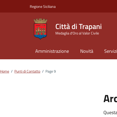
Vai ai contenuti
Vai al footer
Regione Siciliana
Città di Trapani
Medaglia d'Oro al Valor Civile
Amministrazione
Novità
Serviz
Home
/
Punti di Contatto
/
Page 9
Arc
Questa 