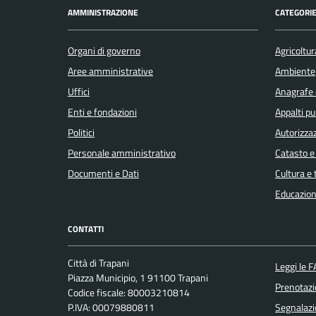
AMMINISTRAZIONE
CATEGORIE
Concorsi
Organi di governo
Agricoltur
Covid-
Aree amministrative
Ambiente
19
Uffici
Anagrafe e
Enti e fondazioni
Appalti pu
Elezioni
Politici
Autorizzaz
Personale amministrativo
Catasto e
Energie
Documenti e Dati
Cultura e
rinnovabili
Educazion
CONTATTI
Estero
Città di Trapani
Leggi le 
Piazza Municipio, 1 91100 Trapani
Foreste
Prenotaz
Codice fiscale: 80003210814
P.IVA: 00079880811
Segnalazi