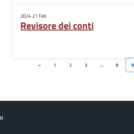
2024
21
Feb
Revisore dei conti
«
1
2
3
…
8
9
ni