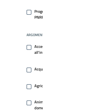
Progetti
PNRR
ARGOMENTI
Accesso
all'informazione
Acqua
Agricoltura
Animale
domestico