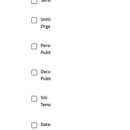
Servizi
Unità
Organizzative
Persone
Pubbliche
Documenti
Pubblici
Siti
Tematici
Dataset