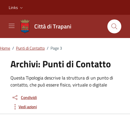
Vai ai contenuti
Vai al footer
Links
Città di Trapani
Home
/
Punti di Contatto
/
Page 3
Archivi:
Punti di Contatto
Questa Tipologia descrive la struttura di un punto di
contatto, che può essere fisico, virtuale o digitale
Condividi
Vedi azioni