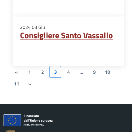
2024
03
Giu
Consigliere Santo Vassallo
«
1
2
3
4
…
9
10
11
»