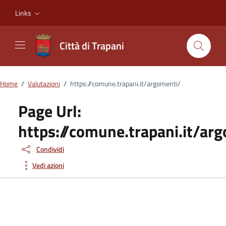
Vai ai contenuti
Vai al footer
Links
Città di Trapani
Home
/
Valutazioni
/
https://comune.trapani.it/argomenti/
Page Url:
https://comune.trapani.it/ar
Condividi
Vedi azioni