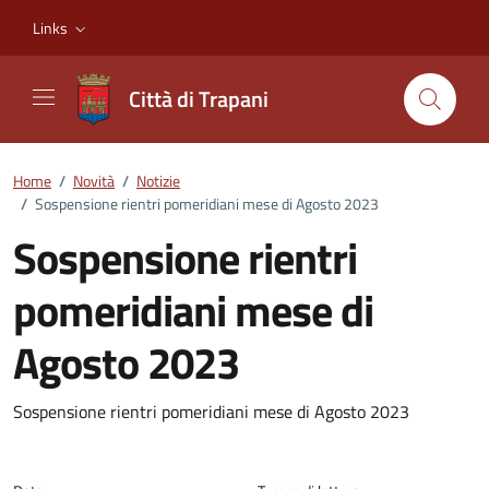
Vai ai contenuti
Vai al footer
Links
Città di Trapani
Home
/
Novità
/
Notizie
/
Sospensione rientri pomeridiani mese di Agosto 2023
Sospensione rientri
pomeridiani mese di
Agosto 2023
Dettagli della notizia
Sospensione rientri pomeridiani mese di Agosto 2023