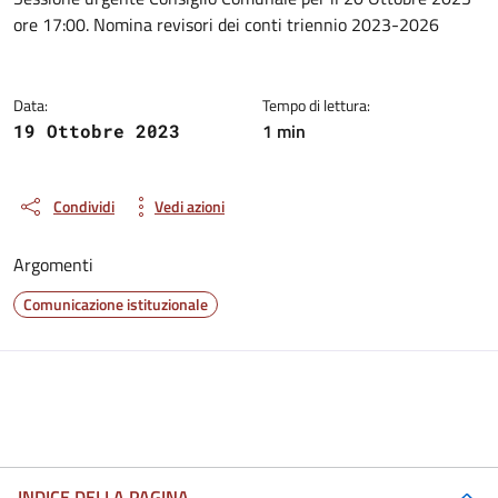
Dettagli della notizia
ore 17:00. Nomina revisori dei conti triennio 2023-2026
Data:
Tempo di lettura:
1 min
19 Ottobre 2023
Condividi
Vedi azioni
Argomenti
Comunicazione istituzionale
INDICE DELLA PAGINA