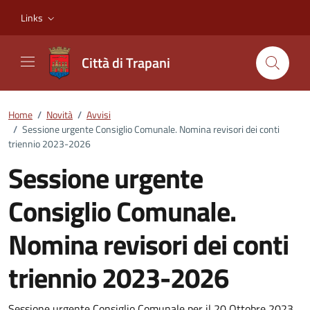
Vai ai contenuti
Vai al footer
Links
Città di Trapani
Home
/
Novità
/
Avvisi
/
Sessione urgente Consiglio Comunale. Nomina revisori dei conti
triennio 2023-2026
Sessione urgente
Consiglio Comunale.
Nomina revisori dei conti
triennio 2023-2026
Sessione urgente Consiglio Comunale per il 20 Ottobre 2023