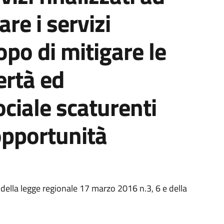
re i servizi
opo di mitigare le
ertà ed
ciale scaturenti
opportunità
a
I della legge regionale 17 marzo 2016 n.3, 6 e della