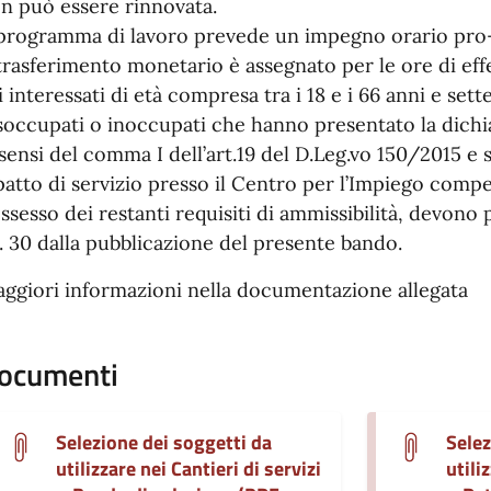
n può essere rinnovata.
 programma di lavoro prevede un impegno orario pro-c
 trasferimento monetario è assegnato per le ore di eff
i interessati di età compresa tra i 18 e i 66 anni e se
soccupati o inoccupati che hanno presentato la dichia
 sensi del comma I dell’art.19 del D.Leg.vo 150/2015 e s
 patto di servizio presso il Centro per l’Impiego compe
ssesso dei restanti requisiti di ammissibilità, devono 
. 30 dalla pubblicazione del presente bando.
ggiori informazioni nella documentazione allegata
ocumenti
Selezione dei soggetti da
Selez
utilizzare nei Cantieri di servizi
utili