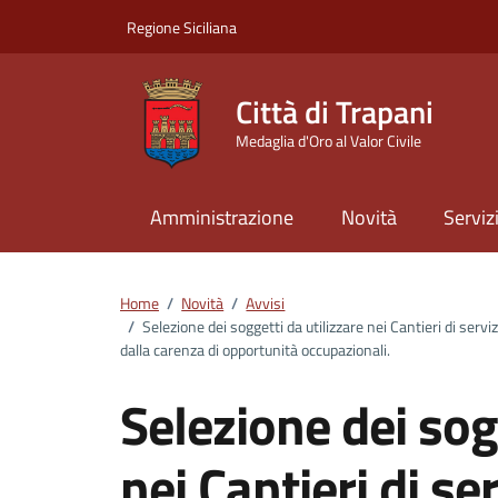
Vai ai contenuti
Vai al footer
Regione Siciliana
Città di Trapani
Medaglia d'Oro al Valor Civile
Amministrazione
Novità
Serviz
Home
/
Novità
/
Avvisi
/
Selezione dei soggetti da utilizzare nei Cantieri di servi
dalla carenza di opportunità occupazionali.
Selezione dei sog
nei Cantieri di ser