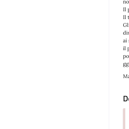
no
Il
Il
Gl
di
ai
il
po
gg
Ma
D