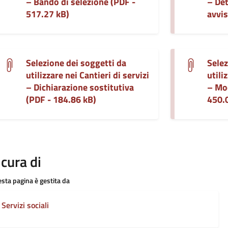
– Bando di selezione (PDF -
– De
517.27 kB)
avvis
Selezione dei soggetti da
Selez
utilizzare nei Cantieri di servizi
utili
– Dichiarazione sostitutiva
– Mo
(PDF - 184.86 kB)
450.
 cura di
sta pagina è gestita da
Servizi sociali