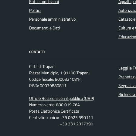
Enti e fondazioni
Appalti pu
Politici
Autorizzaz
Personale amministrativo
Catasto e
Documenti e Dati
Cultura e
Educazion
CONTATTI
Città di Trapani
Leggi le 
Piazza Municipio, 1 91100 Trapani
Prenotaz
Codice fiscale: 80003210814
P.IVA: 00079880811
Segnalazi
Richiesta
Ufficio Relazioni con il pubblico (URP)
Numero verde: 800 019 764
Posta Elettronica Certificata
Centralino unico: +39 0923 590111
+39 331 2027390