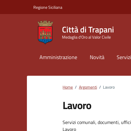
Vai ai contenuti
Vai al footer
Regione Siciliana
Città di Trapani
Medaglia d'Oro al Valor Civile
Amministrazione
Novità
Serviz
Home
/
Argomenti
/
Lavoro
Lavoro
Dettagli dell
Servizi comunali, documenti, uffici,
Lavoro