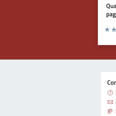
Qua
pag
Valuta 
Val
Con