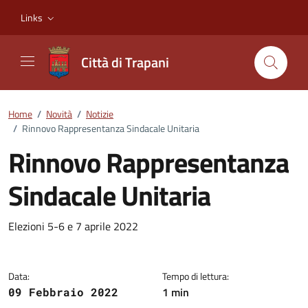
Vai ai contenuti
Vai al footer
Links
Città di Trapani
Home
/
Novità
/
Notizie
/
Rinnovo Rappresentanza Sindacale Unitaria
Rinnovo Rappresentanza
Sindacale Unitaria
Dettagli della notizia
Elezioni 5-6 e 7 aprile 2022
Data:
Tempo di lettura:
1 min
09 Febbraio 2022