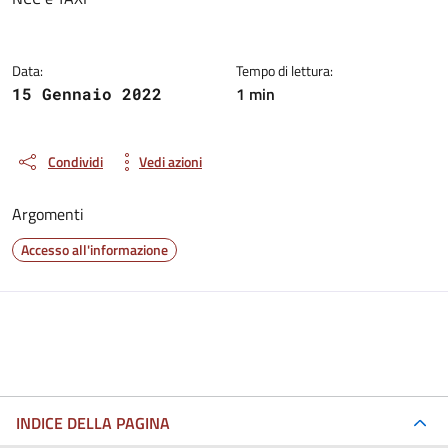
Dettagli della notizia
Data:
Tempo di lettura:
1 min
15 Gennaio 2022
Condividi
Vedi azioni
Argomenti
Accesso all'informazione
INDICE DELLA PAGINA