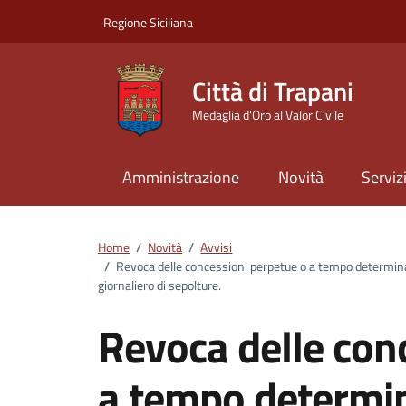
Vai ai contenuti
Vai al footer
Regione Siciliana
Città di Trapani
Medaglia d'Oro al Valor Civile
Amministrazione
Novità
Serviz
Home
/
Novità
/
Avvisi
/
Revoca delle concessioni perpetue o a tempo determinat
giornaliero di sepolture.
Revoca delle con
a tempo determin