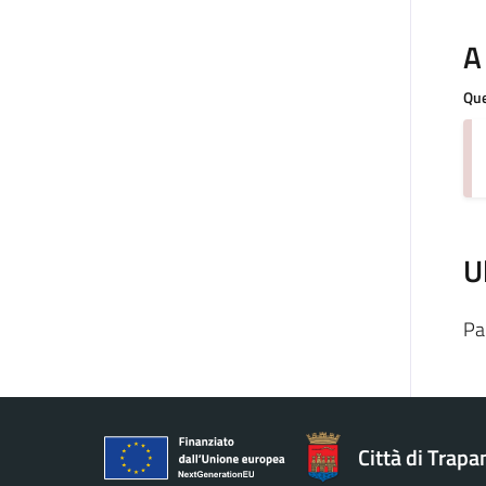
A
Que
U
Pa
Città di Trapa