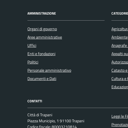
AMMINISTRAZIONE
CATEGORIE
Organi di governo
Agricoltur
Aree amministrative
Ambiente
Uffici
Anagrafe e
Enti e fondazioni
Appalti pu
Politici
Autorizzaz
Personale amministrativo
Catasto e
Documenti e Dati
Cultura e
Educazion
CONTATTI
Città di Trapani
Leggi le 
Piazza Municipio, 1 91100 Trapani
Prenotaz
Codice fiscale: 80003210814