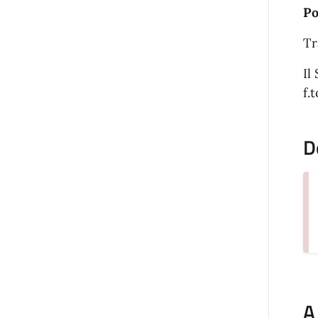
Po
Tr
Il
f.
D
A