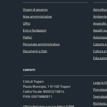
Organi di governo
Agricoltur
Aree amministrative
Ambiente
Uffici
Anagrafe e
Enti e fondazioni
Appalti pu
Politici
Autorizzaz
Personale amministrativo
Catasto e
Documenti e Dati
Cultura e
Educazion
CONTATTI
Città di Trapani
Leggi le 
Piazza Municipio, 1 91100 Trapani
Prenotaz
Codice fiscale: 80003210814
P.IVA: 00079880811
Segnalazi
Richiesta
Ufficio Relazioni con il pubblico (URP)