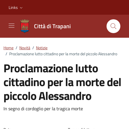
Vai ai contenuti
Vai al footer
Links
Città di Trapani
Home
/
Novità
/
Notizie
/
Proclamazione lutto cittadino per la morte del piccolo Alessandro
Proclamazione lutto
cittadino per la morte del
piccolo Alessandro
Dettagli della notizia
In segno di cordoglio per la tragica morte