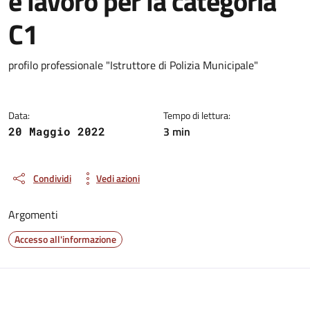
e lavoro per la categoria
C1
Dettagli della notizia
profilo professionale "Istruttore di Polizia Municipale"
Data:
Tempo di lettura:
3 min
20 Maggio 2022
Condividi
Vedi azioni
Argomenti
Accesso all'informazione