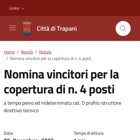
Vai ai contenuti
Vai al footer
Links
Città di Trapani
Home
/
Novità
/
Notizie
/
Nomina vincitori per la copertura di n. 4 posti
Nomina vincitori per la
copertura di n. 4 posti
Dettagli della notizia
a tempo pieno ed indeterminato cat. D profilo istruttore
direttivo tecnico
Data:
Tempo di lettura: