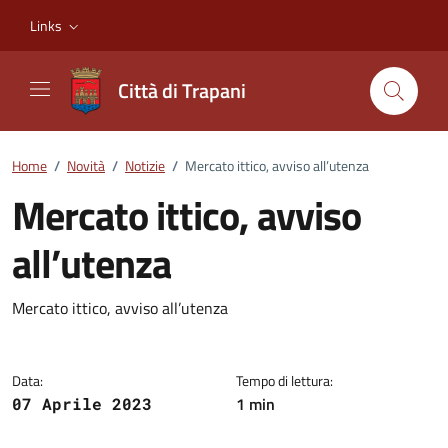
Vai ai contenuti
Vai al footer
Links
Città di Trapani
Home
/
Novità
/
Notizie
/
Mercato ittico, avviso all’utenza
Mercato ittico, avviso
all’utenza
Dettagli della notizia
Mercato ittico, avviso all’utenza
Data:
Tempo di lettura:
1 min
07 Aprile 2023