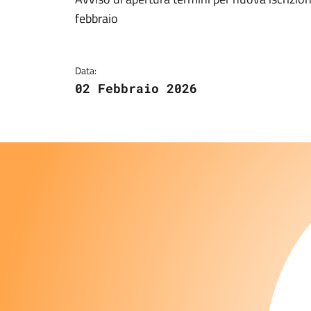
Dettagli della notizi
febbraio
Data:
02 Febbraio 2026