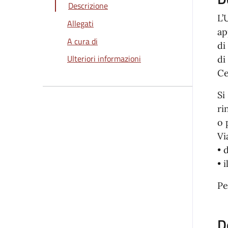
Descrizione
L’
Allegati
ap
A cura di
di
Ulteriori informazioni
di
Ce
Si
ri
o 
Vi
• 
• 
Pe
D