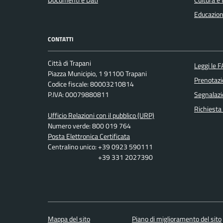
Educazion
CONTATTI
Città di Trapani
Leggi le 
Piazza Municipio, 1 91100 Trapani
Prenotaz
Codice fiscale: 80003210814
P.IVA: 00079880811
Segnalazi
Richiesta
Ufficio Relazioni con il pubblico (URP)
Numero verde: 800 019 764
Posta Elettronica Certificata
Centralino unico: +39 0923 590111
+39 331 2027390
Mappa del sito
Piano di miglioramento del sito