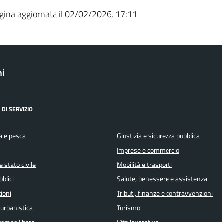
gina aggiornata il 02/02/2026, 17:11
ni
 DI SERVIZIO
a e pesca
Giustizia e sicurezza pubblica
Imprese e commercio
 stato civile
Mobilità e trasporti
bblici
Salute, benessere e assistenza
ioni
Tributi, finanze e contravvenzioni
 urbanistica
Turismo
 tempo libero
Vita lavorativa