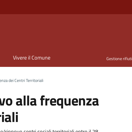
i
Vivere il Comune
Gestione rifiut
enza dei Centri Territoriali
ovo alla frequenza
iali
/rinnovo centri sociali territoriali entro il 28