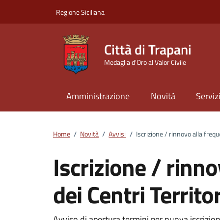
Vai ai contenuti
Vai al footer
Regione Siciliana
Città di Trapani
Medaglia d'Oro al Valor Civile
Amministrazione
Novità
Serviz
Home
/
Novità
/
Avvisi
/
Iscrizione / rinnovo alla frequ
Iscrizione / rinn
dei Centri Territor
Avviso di apertura termini per nuova iscrizione