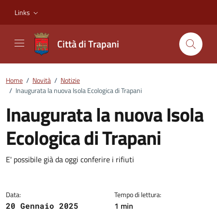
Vai ai contenuti
Vai al footer
Links
Città di Trapani
Home
/
Novità
/
Notizie
/
Inaugurata la nuova Isola Ecologica di Trapani
Inaugurata la nuova Isola
Ecologica di Trapani
Dettagli della notizia
E' possibile già da oggi conferire i rifiuti
Data:
Tempo di lettura:
1 min
20 Gennaio 2025