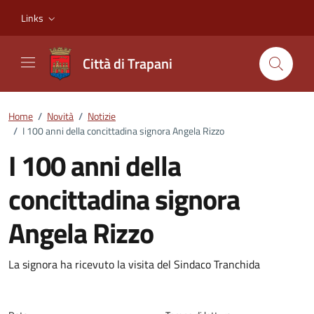
Vai ai contenuti
Vai al footer
Links
Città di Trapani
Home
/
Novità
/
Notizie
/
I 100 anni della concittadina signora Angela Rizzo
I 100 anni della
concittadina signora
Angela Rizzo
Dettagli della notizia
La signora ha ricevuto la visita del Sindaco Tranchida