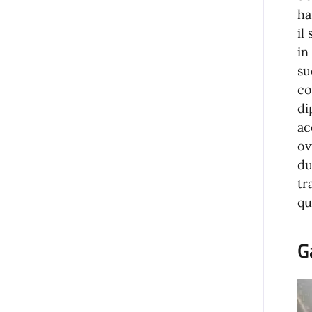
ha
il
in
su
co
di
ac
ov
du
tr
qu
G