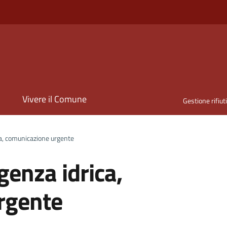
i
Vivere il Comune
Gestione rifiut
a, comunicazione urgente
enza idrica,
rgente