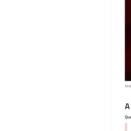
sca
A
Que