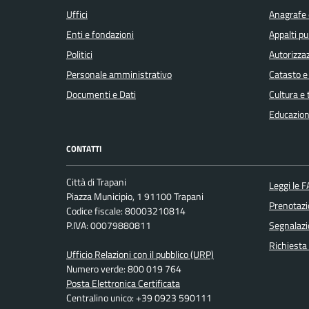
Uffici
Anagrafe e
Enti e fondazioni
Appalti pu
Politici
Autorizzaz
Personale amministrativo
Catasto e
Documenti e Dati
Cultura e
Educazion
CONTATTI
Città di Trapani
Leggi le 
Piazza Municipio, 1 91100 Trapani
Prenotaz
Codice fiscale: 80003210814
P.IVA: 00079880811
Segnalazi
Richiesta
Ufficio Relazioni con il pubblico (URP)
Numero verde: 800 019 764
Posta Elettronica Certificata
Centralino unico: +39 0923 590111