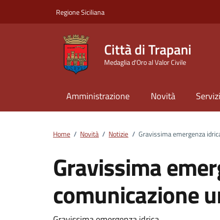
Vai ai contenuti
Vai al footer
Regione Siciliana
Città di Trapani
Medaglia d'Oro al Valor Civile
Amministrazione
Novità
Serviz
Home
/
Novità
/
Notizie
/
Gravissima emergenza idric
Gravissima emerg
comunicazione u
Gravissima emergenza idrica