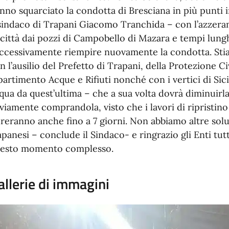
nno squarciato la condotta di Bresciana in più punti i
 sindaco di Trapani Giacomo Tranchida – con l’azzeram
 città dai pozzi di Campobello di Mazara e tempi lung
ccessivamente riempire nuovamente la condotta. St
n l’ausilio del Prefetto di Trapani, della Protezione Ci
partimento Acque e Rifiuti nonché con i vertici di Sici
qua da quest’ultima – che a sua volta dovrà diminuirl
viamente comprandola, visto che i lavori di ripristino
reranno anche fino a 7 giorni. Non abbiamo altre solu
apanesi – conclude il Sindaco- e ringrazio gli Enti tutt
esto momento complesso.
allerie di immagini