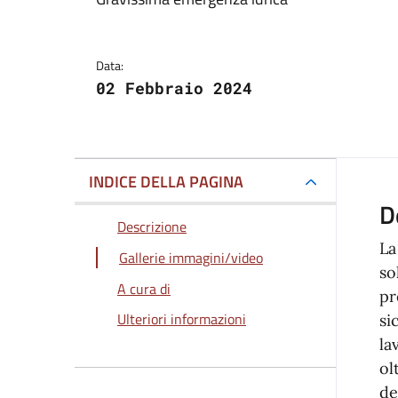
Dettagli della notizi
Data:
02 Febbraio 2024
INDICE DELLA PAGINA
D
Descrizione
La
Gallerie immagini/video
so
A cura di
pr
Ulteriori informazioni
si
la
ol
de