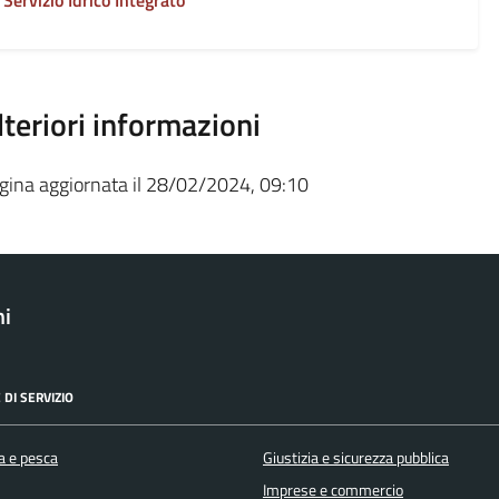
Servizio Idrico Integrato
lteriori informazioni
gina aggiornata il 28/02/2024, 09:10
ni
 DI SERVIZIO
a e pesca
Giustizia e sicurezza pubblica
Imprese e commercio