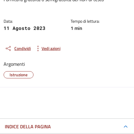
Dettagli della notizia
Data:
Tempo di lettura:
1 min
11 Agosto 2023
Condividi
Vedi azioni
Argomenti
Istruzione
INDICE DELLA PAGINA