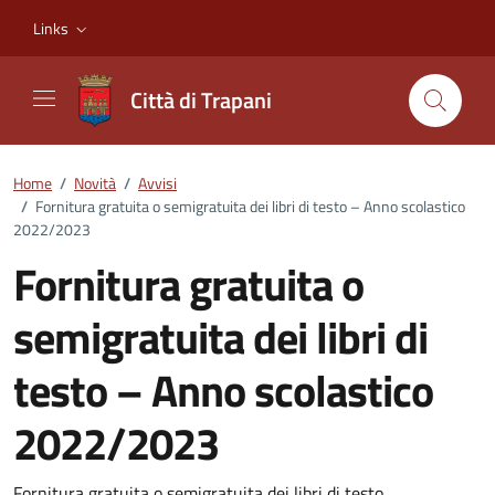
Vai ai contenuti
Vai al footer
Links
Città di Trapani
Home
/
Novità
/
Avvisi
/
Fornitura gratuita o semigratuita dei libri di testo – Anno scolastico
2022/2023
Fornitura gratuita o
semigratuita dei libri di
testo – Anno scolastico
2022/2023
Fornitura gratuita o semigratuita dei libri di testo